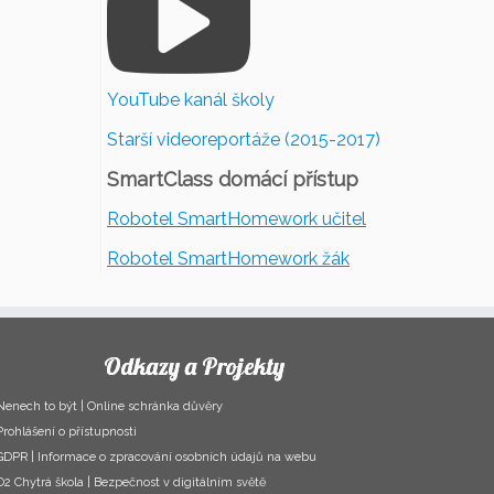
YouTube kanál školy
Starší videoreportáže (2015-2017)
SmartClass domácí přístup
Robotel SmartHomework učitel
Robotel SmartHomework žák
Odkazy a Projekty
Nenech to být | Online schránka důvěry
Prohlášení o přístupnosti
GDPR | Informace o zpracování osobních údajů na webu
O2 Chytrá škola | Bezpečnost v digitálním světě