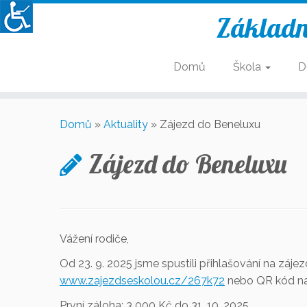
Základn
Domů
Škola
D
Skip
to
Domů
»
Aktuality
»
Zájezd do Beneluxu
content
Zájezd do Beneluxu
Vážení rodiče,
Od 23. 9. 2025 jsme spustili přihlašování na zá
www.zajezdseskolou.cz/267k72
nebo QR kód na 
První záloha: 3 000 Kč do 31. 10. 2025