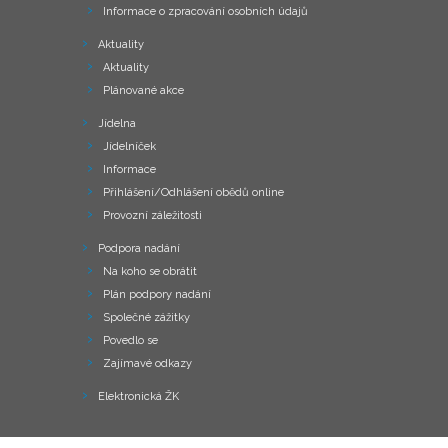
Informace o zpracování osobních údajů
Aktuality
Aktuality
Plánované akce
Jídelna
Jídelníček
Informace
Přihlášení/Odhlášení obědů online
Provozní záležitosti
Podpora nadání
Na koho se obrátit
Plán podpory nadání
Společné zážitky
Povedlo se
Zajímavé odkazy
Elektronická ŽK