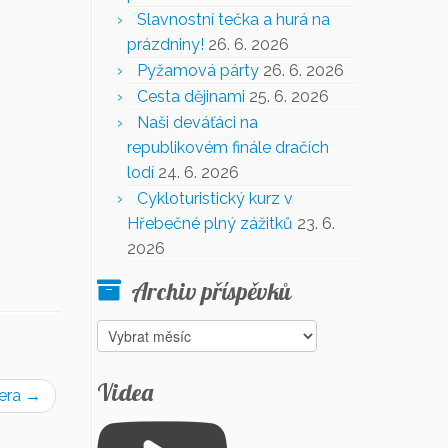
Slavnostní tečka a hurá na
prázdniny!
26. 6. 2026
Pyžamová párty
26. 6. 2026
Cesta dějinami
25. 6. 2026
Naši deváťáci na
republikovém finále dračích
lodí
24. 6. 2026
Cykloturistický kurz v
Hřebečné plný zážitků
23. 6.
2026
Archiv příspěvků
Archiv
příspěvků
Videa
lera
→