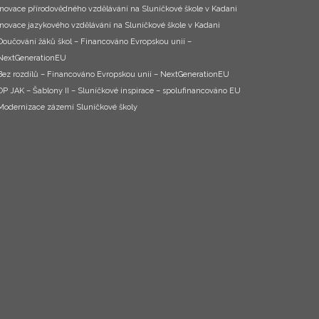
Inovace přírodovědného vzdělávání na Sluníčkové škole v Kadani
Inovace jazykového vzdělávání na Sluníčkové škole v Kadani
Doučování žáků škol – Financováno Evropskou unií –
NextGenerationEU
Bez rozdílů – Financováno Evropskou unií – NextGenerationEU
OP JAK – Šablony II – Sluníčkové inspirace – spolufinancováno EU
Modernizace zázemí Sluníčkové školy