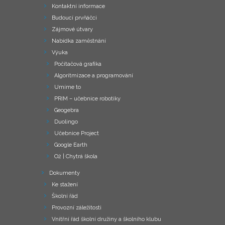
Kontaktní informace
Budoucí prvňáčci
Zájmové útvary
Nabídka zaměstnání
Výuka
Počítačová grafika
Algoritmizace a programování
Umíme to
PRIM – učebnice robotiky
Geogebra
Duolingo
Učebnice Project
Google Earth
O2 | Chytrá škola
Dokumenty
Ke stažení
Školní řád
Provozní záležitosti
Vnitřní řád školní družiny a školního klubu