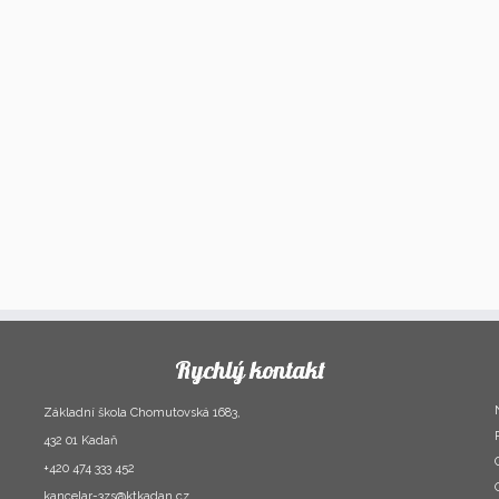
Rychlý kontakt
Základní škola Chomutovská 1683,
432 01 Kadaň
+420 474 333 452
kancelar-3zs@ktkadan.cz