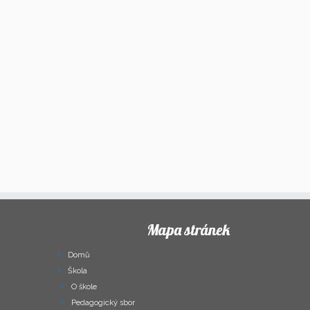
Mapa stránek
Domů
Škola
O škole
Pedagogický sbor