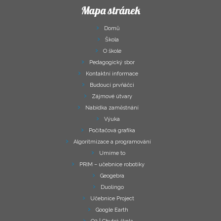
Mapa stránek
Domů
Škola
O škole
Pedagogický sbor
Kontaktní informace
Budoucí prvňáčci
Zájmové útvary
Nabídka zaměstnání
Výuka
Počítačová grafika
Algoritmizace a programování
Umíme to
PRIM – učebnice robotiky
Geogebra
Duolingo
Učebnice Project
Google Earth