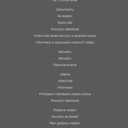
O2 | Chytrá škola
Dokumenty
Ke stažení
Školní řád
Provozní záležitosti
Vnitřní řád školní družiny a školního klubu
Informace o zpracování osobních údajů
Aktuality
Aktuality
Plánované akce
Jídelna
Jídelníček
Informace
Přihlášení/Odhlášení obědů online
Provozní záležitosti
Podpora nadání
Na koho se obrátit
Plán podpory nadání