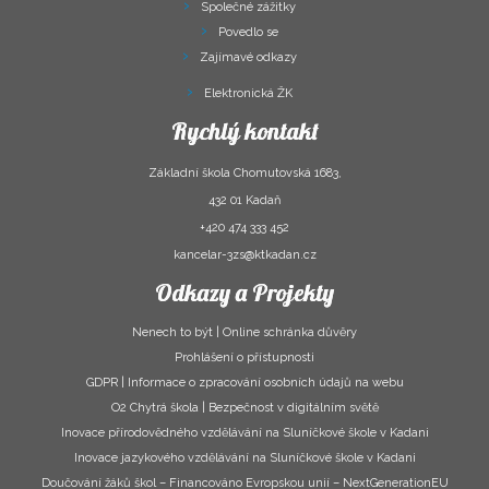
Společné zážitky
Povedlo se
Zajímavé odkazy
Elektronická ŽK
Rychlý kontakt
Základní škola Chomutovská 1683,
432 01 Kadaň
+420 474 333 452
kancelar-3zs@ktkadan.cz
Odkazy a Projekty
Nenech to být | Online schránka důvěry
Prohlášení o přístupnosti
GDPR | Informace o zpracování osobních údajů na webu
O2 Chytrá škola | Bezpečnost v digitálním světě
Inovace přírodovědného vzdělávání na Sluníčkové škole v Kadani
Inovace jazykového vzdělávání na Sluníčkové škole v Kadani
Doučování žáků škol – Financováno Evropskou unií – NextGenerationEU