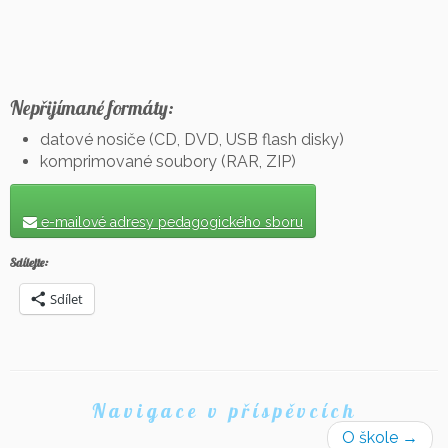
Nepřijímané formáty:
datové nosiče (CD, DVD, USB flash disky)
komprimované soubory (RAR, ZIP)
e-mailové adresy pedagogického sboru
Sdílejte:
Sdílet
Navigace v příspěvcích
O škole
→