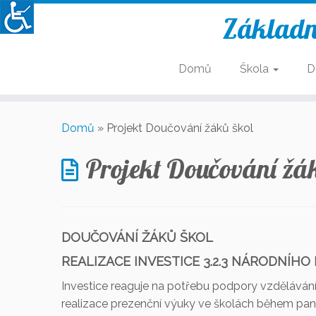
Základn
Domů
Škola
D
Skip
to
Domů
»
Projekt Doučování žáků škol
content
Projekt Doučování žák
DOUČOVÁNÍ ŽÁKŮ ŠKOL
REALIZACE INVESTICE 3.2.3 NÁRODNÍH
Investice reaguje na potřebu podpory vzdělává
realizace prezenční výuky ve školách během pa