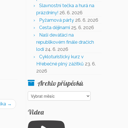
Slavnostní tečka a hurá na
prázdniny!
26. 6. 2026
Pyžamová párty
26. 6. 2026
Cesta dějinami
25. 6. 2026
Naši deváťáci na
republikovém finále dračích
lodí
24. 6. 2026
Cykloturistický kurz v
Hřebečné plný zážitků
23. 6.
2026
Archiv příspěvků
Archiv
příspěvků
tika
→
Videa