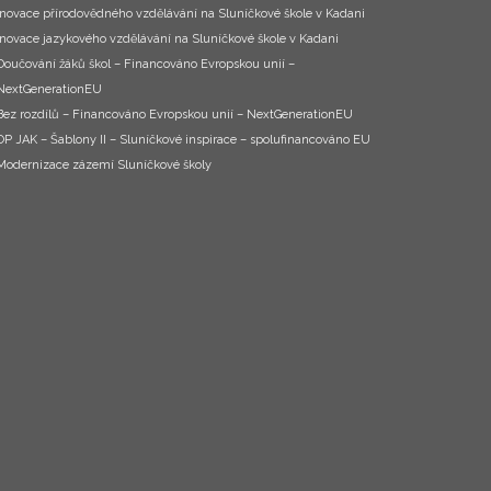
Inovace přírodovědného vzdělávání na Sluníčkové škole v Kadani
Inovace jazykového vzdělávání na Sluníčkové škole v Kadani
Doučování žáků škol – Financováno Evropskou unií –
NextGenerationEU
Bez rozdílů – Financováno Evropskou unií – NextGenerationEU
OP JAK – Šablony II – Sluníčkové inspirace – spolufinancováno EU
Modernizace zázemí Sluníčkové školy