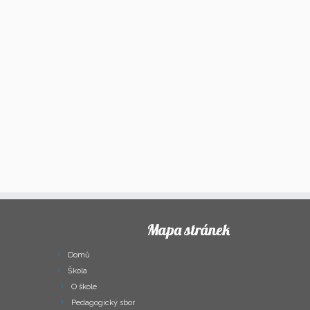
Mapa stránek
Domů
Škola
O škole
Pedagogický sbor