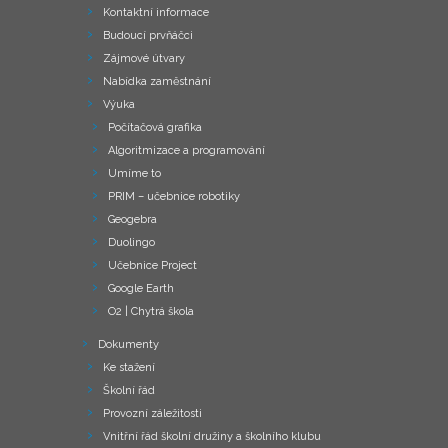
Kontaktní informace
Budoucí prvňáčci
Zájmové útvary
Nabídka zaměstnání
Výuka
Počítačová grafika
Algoritmizace a programování
Umíme to
PRIM – učebnice robotiky
Geogebra
Duolingo
Učebnice Project
Google Earth
O2 | Chytrá škola
Dokumenty
Ke stažení
Školní řád
Provozní záležitosti
Vnitřní řád školní družiny a školního klubu