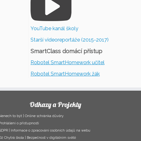
YouTube kanál školy
Starší videoreportáže (2015-2017)
SmartClass domácí přístup
Robotel SmartHomework učitel
Robotel SmartHomework žák
Odkazy a Projekty
Nenech to být | Online schránka důvěry
Prohlášení o přístupnosti
GDPR | Informace o zpracování osobních údajů na webu
O2 Chytrá škola | Bezpečnost v digitálním světě