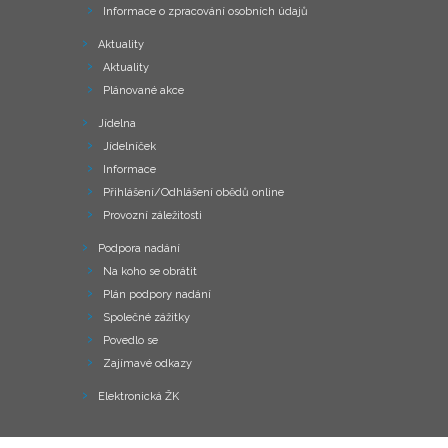
Informace o zpracování osobních údajů
Aktuality
Aktuality
Plánované akce
Jídelna
Jídelníček
Informace
Přihlášení/Odhlášení obědů online
Provozní záležitosti
Podpora nadání
Na koho se obrátit
Plán podpory nadání
Společné zážitky
Povedlo se
Zajímavé odkazy
Elektronická ŽK