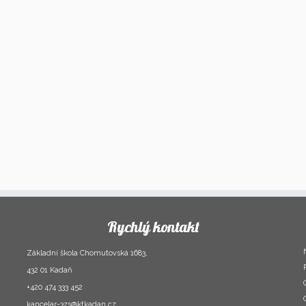
Rychlý kontakt
Základní škola Chomutovská 1683,
432 01 Kadaň
+420 474 333 452
kancelar-3zs@ktkadan.cz