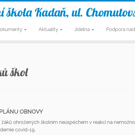
í škola Kadaň, ul. Chomutov
okumenty
Aktuality
Jídelna
Podpora nad
ů škol
O PLÁNU OBNOVY
ní žáků ohrožených školním neúspěchem v reakci na nemožno
ndemie covid-19.