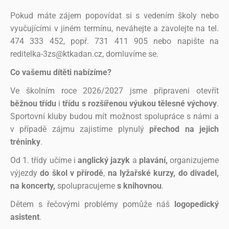
Pokud máte zájem popovídat si s vedením školy nebo
vyučujícími v jiném termínu, neváhejte a zavolejte na tel.
474 333 452, popř. 731 411 905 nebo napište na
reditelka-3zs@ktkadan.cz, domluvíme se.
Co vašemu dítěti nabízíme?
Ve školním roce 2026/2027 jsme připraveni otevřít
běžnou třídu
i
třídu s rozšířenou výukou tělesné výchovy
.
Sportovní kluby budou mít možnost spolupráce s námi a
v případě zájmu zajistíme plynulý
přechod na jejich
tréninky
.
Od 1. třídy učíme i
anglický jazyk
a
plavání,
organizujeme
výjezdy
do škol v přírodě
,
na lyžařské kurzy, do divadel,
na koncerty,
spolupracujeme
s knihovnou
.
Dětem s řečovými problémy pomůže náš
logopedický
asistent
.