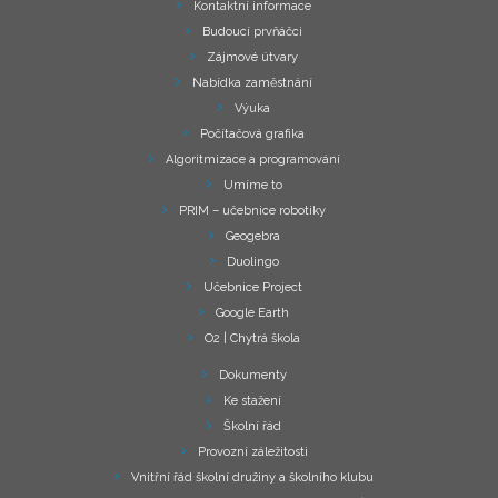
Kontaktní informace
Budoucí prvňáčci
Zájmové útvary
Nabídka zaměstnání
Výuka
Počítačová grafika
Algoritmizace a programování
Umíme to
PRIM – učebnice robotiky
Geogebra
Duolingo
Učebnice Project
Google Earth
O2 | Chytrá škola
Dokumenty
Ke stažení
Školní řád
Provozní záležitosti
Vnitřní řád školní družiny a školního klubu