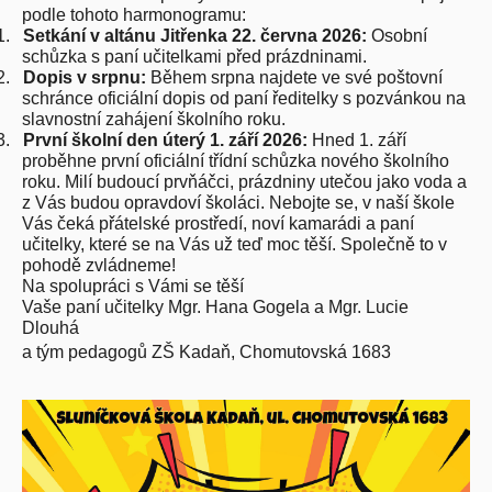
podle tohoto harmonogramu:
1.
Setkání v altánu Jitřenka 22. června 2026:
Osobní
schůzka s paní učitelkami před prázdninami.
2.
Dopis v srpnu:
Během srpna najdete ve své poštovní
schránce oficiální dopis od paní ředitelky s pozvánkou na
slavnostní zahájení školního roku.
3.
První školní den úterý 1. září 2026:
Hned 1. září
proběhne první oficiální třídní schůzka nového školního
roku.
Milí budoucí prvňáčci, prázdniny utečou jako voda a
z Vás budou opravdoví
školáci. Nebojte se, v naší škole
Vás čeká přátelské prostředí, noví kamarádi a
paní
učitelky, které se na Vás už teď moc těší. Společně to v
pohodě zvládneme!
Na spolupráci s Vámi se těší
Vaše paní učitelky Mgr. Hana Gogela a Mgr. Lucie
Dlouhá
a tým pedagogů ZŠ Kadaň, Chomutovská 1683