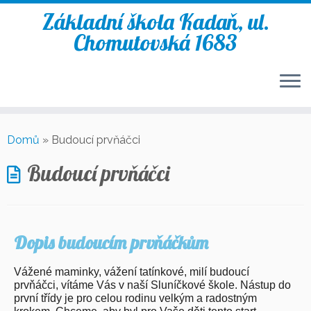
Základní škola Kadaň, ul.
Chomutovská 1683
Domů
»
Budoucí prvňáčci
Budoucí prvňáčci
Dopis budoucím prvňáčkům
Vážené maminky, vážení tatínkové, milí budoucí
prvňáčci,
vítáme Vás v naší Sluníčkové škole. Nástup do
první třídy je pro celou
rodinu velkým a radostným