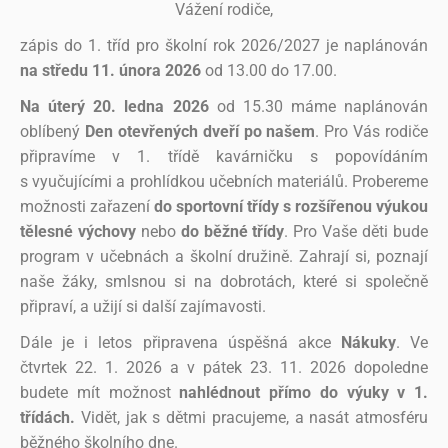
Vážení rodiče,
zápis do 1. tříd pro školní rok 2026/2027 je naplánován
na středu 11. února 2026
od 13.00 do 17.00.
Na úterý 20. ledna 2026
od 15.30 máme naplánován
oblíbený
Den otevřených dveří po našem
. Pro Vás rodiče
připravíme v 1. třídě kavárničku s popovídáním
s vyučujícími a prohlídkou učebních materiálů. Probereme
možnosti zařazení
do sportovní třídy s rozšířenou výukou
tělesné výchovy
nebo
do běžné třídy
. Pro Vaše děti bude
program v učebnách a školní družině. Zahrají si, poznají
naše žáky, smlsnou si na dobrotách, které si společně
připraví, a užijí si další zajímavosti.
Dále je i letos připravena úspěšná akce
Nákuky
. Ve
čtvrtek 22. 1. 2026 a v pátek 23. 11. 2026 dopoledne
b
udete mít možnost
nahlédnout přímo do výuky v 1.
třídách.
Vidět, jak s dětmi pracujeme, a nasát atmosféru
běžného školního dne.