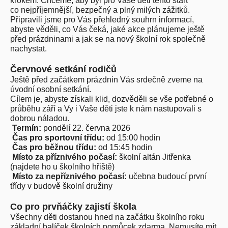
krokem. Chceme, aby byl pro Vaše děti tento start
co
nejpříjemnější, bezpečný a plný milých zážitků.
Připravili jsme pro Vás
přehledný souhrn informací,
abyste věděli, co Vás čeká, jaké akce plánujeme
ještě
před prázdninami a jak se na nový školní rok společně
nachystat.
Červnové setkání rodičů
Ještě před začátkem prázdnin Vás srdečně zveme na
úvodní osobní setkání.
Cílem je, abyste získali klid, dozvěděli se vše potřebné o
průběhu září a Vy i Vaše děti jste k nám nastupovali s
dobrou náladou.
Termín:
pondělí 22. června 2026
Čas pro sportovní třídu:
od 15:00 hodin
Čas pro běžnou třídu:
od 15:45 hodin
Místo za příznivého počasí:
školní altán Jitřenka
(najdete ho u školního hřiště)
Místo za nepříznivého počasí:
učebna budoucí první
třídy v budově školní družiny
Co pro prvňáčky zajistí škola
Všechny děti dostanou hned na začátku školního roku
základní balíček školních pomůcek zdarma. Nemusíte mít