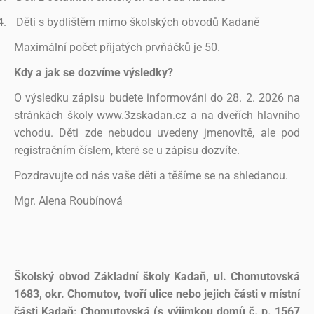
4.
Děti s bydlištěm mimo školských obvodů Kadaně
Maximální počet přijatých prvňáčků je 50.
Kdy a jak se dozvíme výsledky?
O výsledku zápisu budete informováni do 28. 2. 2026 na
stránkách školy www.3zskadan.cz a na dveřích hlavního
vchodu. Děti zde nebudou uvedeny jmenovitě, ale pod
registračním číslem, které se u zápisu dozvíte.
Pozdravujte od nás vaše děti a těšíme se na shledanou.
Mgr. Alena Roubínová
Školský obvod Základní školy Kadaň, ul. Chomutovská
1683, okr. Chomutov, tvoří ulice nebo jejich části v místní
části Kadaň: Chomutovská (s výjimkou domů č. p. 1567