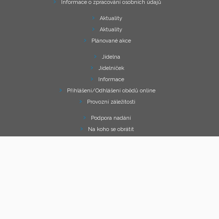
Informace o zpracování osobních údajů
Aktuality
Aktuality
Plánované akce
Jídelna
Jídelníček
Informace
Přihlášení/Odhlášení obědů online
Provozní záležitosti
Podpora nadání
Na koho se obrátit
Plán podpory nadání
Společné zážitky
Povedlo se
Zajímavé odkazy
Elektronická ŽK
Rychlý kontakt