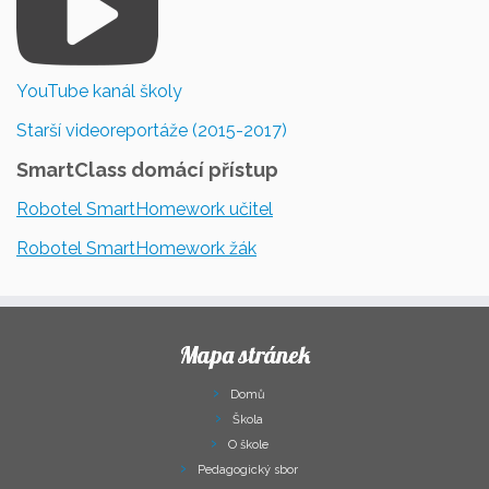
YouTube kanál školy
Starší videoreportáže (2015-2017)
SmartClass domácí přístup
Robotel SmartHomework učitel
Robotel SmartHomework žák
Mapa stránek
Domů
Škola
O škole
Pedagogický sbor