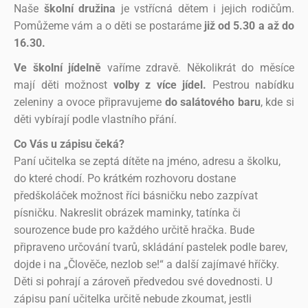
Naše
školní družina
je vstřícná dětem i jejich rodičům.
Pomůžeme vám a o děti se postaráme
již od 5.30 a až do
16.30.
Ve školní jídelně
vaříme zdravě. Několikrát do měsíce
mají děti možnost
volby z více jídel.
Pestrou nabídku
zeleniny a ovoce
připravujeme
do salátového baru
, kde si
děti vybírají podle vlastního přání.
Co Vás u zápisu čeká?
Paní učitelka se zeptá dítěte na jméno, adresu a školku,
do které chodí. Po krátkém rozhovoru dostane
předškoláček možnost říci básničku nebo zazpívat
písničku. Nakreslit obrázek maminky, tatínka či
sourozence bude pro každého určitě hračka. Bude
připraveno určování tvarů, skládání pastelek podle barev,
dojde i na „Člověče, nezlob se!“ a další zajímavé hříčky.
Děti si pohrají a zároveň předvedou své dovednosti. U
zápisu paní učitelka určitě nebude zkoumat, jestli