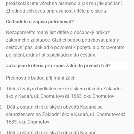
předškolák umí všechna písmena a jak mu jde počítání.
Zhodnotí celkovou připravenost dítěte pro školu.
Co budete u zápisu potřebovat?
Nezapomeňte rodný list dítěte a občanský průkaz
zákonného zástupce. Cizinci budou potřebovat platný
cestovní pas, doklad o povolení k pobytu a o zdravotním
pojištění, rodný list s překladem do češtiny.
Jaká jsou kritéria pro zápis žáků do prvních tříd?
Přednostně budou přijímáni žáci:
1.
Děti s trvalým bydlištěm ve školském obvodu Základní
školy Kadaň, ul. Chomutovská 1683, okr. Chomutov
2.
Děti z ostatních školských obvodů Kadaně se
sourozencem na Základní škole Kadaň, ul. Chomutovská
1683, okr. Chomutov
3.
Děti z ostatních školských obvodů Kadaně