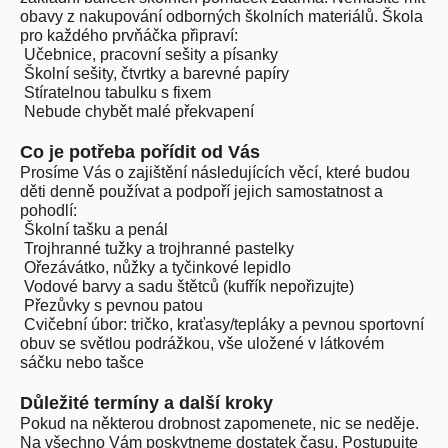
obavy z nakupování odborných školních materiálů. Škola
pro každého prvňáčka připraví:
Učebnice, pracovní sešity a písanky
Školní sešity, čtvrtky a barevné papíry
Stíratelnou tabulku s fixem
Nebude chybět malé překvapení
Co je potřeba pořídit od Vás
Prosíme Vás o zajištění následujících věcí, které budou
děti denně používat a podpoří jejich samostatnost a
pohodlí:
Školní tašku a penál
Trojhranné tužky a trojhranné pastelky
Ořezávátko, nůžky a tyčinkové lepidlo
Vodové barvy a sadu štětců (kufřík nepořizujte)
Přezůvky s pevnou patou
Cvičební úbor: tričko, kraťasy/tepláky a pevnou sportovní
obuv se světlou podrážkou, vše uložené v látkovém
sáčku nebo tašce
Důležité termíny a další kroky
Pokud na některou drobnost zapomenete, nic se neděje.
Na všechno Vám poskytneme dostatek času. Postupujte