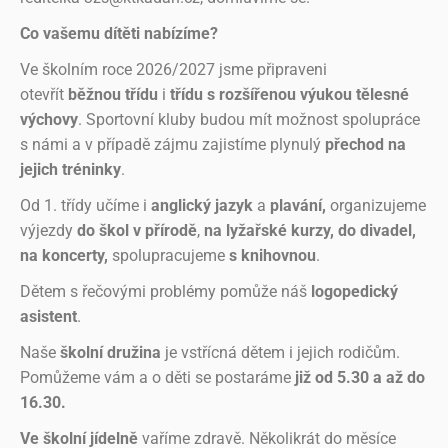
Co vašemu dítěti nabízíme?
Ve školním roce 2026/2027 jsme připraveni
otevřít
běžnou třídu
i
třídu s rozšířenou výukou tělesné
výchovy
. Sportovní kluby budou mít možnost spolupráce
s námi a v případě zájmu zajistíme plynulý
přechod na
jejich tréninky
.
Od 1. třídy učíme i
anglický jazyk
a
plavání,
organizujeme
výjezdy
do škol v přírodě
,
na lyžařské kurzy, do divadel,
na koncerty,
spolupracujeme
s knihovnou
.
Dětem s řečovými problémy pomůže náš
logopedický
asistent
.
Naše
školní družina
je vstřícná dětem i jejich rodičům.
Pomůžeme vám a o děti se postaráme
již od 5.30 a až do
16.30.
Ve školní jídelně
vaříme zdravě. Několikrát do měsíce