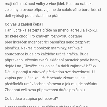
mají děti možnost
volby z více jídel.
Pestrou nabídku
zeleniny a ovoce
připravujeme
do salátového baru
, kde si
děti vybírají podle vlastního přání.
Co Vás u zápisu čeká?
Paní učitelka se zeptá dítěte na jméno, adresu a školku,
do které chodí. Po krátkém rozhovoru dostane
předškoláček možnost říci básničku nebo zazpívat
písničku. Nakreslit obrázek maminky, tatínka či
sourozence bude pro každého určitě hračka. Bude
připraveno určování tvarů, skládání pastelek podle barev,
dojde i na „Člověče, nezlob se!“ a další zajímavé hříčky.
Děti si pohrají a zároveň předvedou své dovednosti. U
zápisu paní učitelka určitě nebude zkoumat, jestli
předškolák umí všechna písmena a jak mu jde počítání.
Zhodnotí celkovou připravenost dítěte pro školu.
Co budete u zápisu potřebovat?