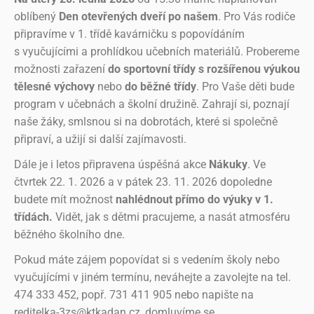
oblíbený
Den otevřených dveří po našem
. Pro Vás rodiče
připravíme v 1. třídě kavárničku s popovídáním
s vyučujícími a prohlídkou učebních materiálů. Probereme
možnosti zařazení
do sportovní třídy s rozšířenou výukou
tělesné výchovy
nebo
do běžné třídy
. Pro Vaše děti bude
program v učebnách a školní družině. Zahrají si, poznají
naše žáky, smlsnou si na dobrotách, které si společně
připraví, a užijí si další zajímavosti.
Dále je i letos připravena úspěšná akce
Nákuky
. Ve
čtvrtek 22. 1. 2026 a v pátek 23. 11. 2026 dopoledne
b
udete mít možnost
nahlédnout přímo do výuky v 1.
třídách.
Vidět, jak s dětmi pracujeme, a nasát atmosféru
běžného školního dne.
Pokud máte zájem popovídat si s vedením školy nebo
vyučujícími v jiném termínu, neváhejte a zavolejte na tel.
474 333 452, popř. 731 411 905 nebo napište na
reditelka-3zs@ktkadan.cz, domluvíme se.