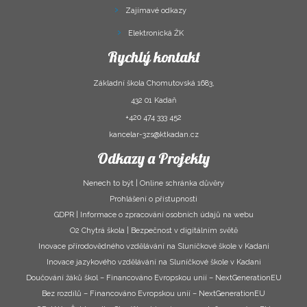
Zajímavé odkazy
Elektronická ŽK
Rychlý kontakt
Základní škola Chomutovská 1683,
432 01 Kadaň
+420 474 333 452
kancelar-3zs@ktkadan.cz
Odkazy a Projekty
Nenech to být | Online schránka důvěry
Prohlášení o přístupnosti
GDPR | Informace o zpracování osobních údajů na webu
O2 Chytrá škola | Bezpečnost v digitálním světě
Inovace přírodovědného vzdělávání na Sluníčkové škole v Kadani
Inovace jazykového vzdělávání na Sluníčkové škole v Kadani
Doučování žáků škol – Financováno Evropskou unií – NextGenerationEU
Bez rozdílů – Financováno Evropskou unií – NextGenerationEU