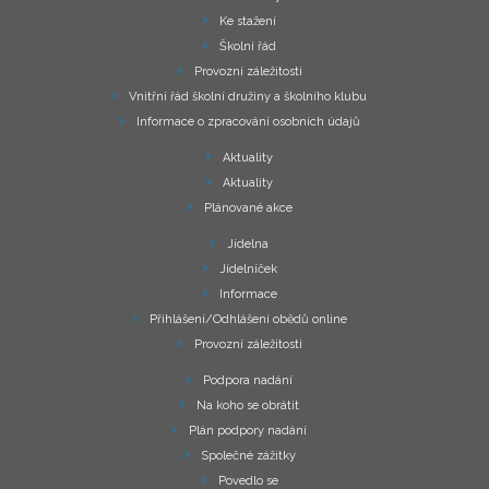
Ke stažení
Školní řád
Provozní záležitosti
Vnitřní řád školní družiny a školního klubu
Informace o zpracování osobních údajů
Aktuality
Aktuality
Plánované akce
Jídelna
Jídelníček
Informace
Přihlášení/Odhlášení obědů online
Provozní záležitosti
Podpora nadání
Na koho se obrátit
Plán podpory nadání
Společné zážitky
Povedlo se