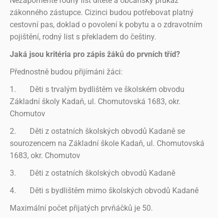
Nezapomeňte rodný list dítěte a občanský průkaz
zákonného zástupce. Cizinci budou potřebovat platný
cestovní pas, doklad o povolení k pobytu a o zdravotním
pojištění, rodný list s překladem do češtiny.
Jaká jsou kritéria pro zápis žáků do prvních tříd?
Přednostně budou přijímáni žáci:
1.
Děti s trvalým bydlištěm ve školském obvodu
Základní školy Kadaň, ul. Chomutovská 1683, okr.
Chomutov
2.
Děti z ostatních školských obvodů Kadaně se
sourozencem na Základní škole Kadaň, ul. Chomutovská
1683, okr. Chomutov
3.
Děti z ostatních školských obvodů Kadaně
4.
Děti s bydlištěm mimo školských obvodů Kadaně
Maximální počet přijatých prvňáčků je 50.