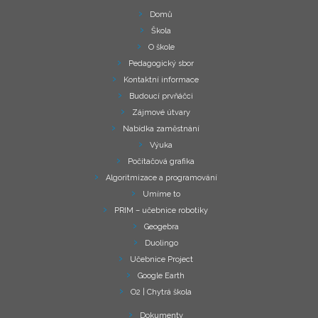
Domů
Škola
O škole
Pedagogický sbor
Kontaktní informace
Budoucí prvňáčci
Zájmové útvary
Nabídka zaměstnání
Výuka
Počítačová grafika
Algoritmizace a programování
Umíme to
PRIM – učebnice robotiky
Geogebra
Duolingo
Učebnice Project
Google Earth
O2 | Chytrá škola
Dokumenty