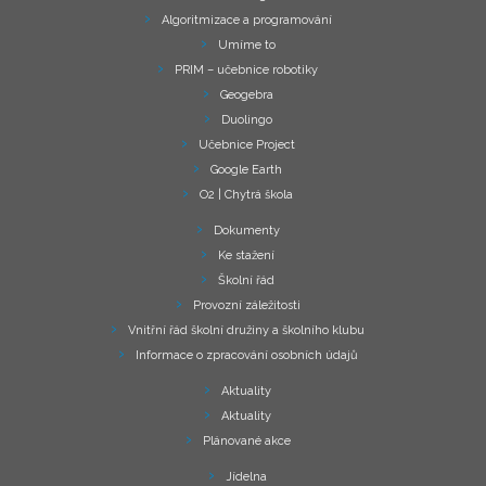
Algoritmizace a programování
Umíme to
PRIM – učebnice robotiky
Geogebra
Duolingo
Učebnice Project
Google Earth
O2 | Chytrá škola
Dokumenty
Ke stažení
Školní řád
Provozní záležitosti
Vnitřní řád školní družiny a školního klubu
Informace o zpracování osobních údajů
Aktuality
Aktuality
Plánované akce
Jídelna