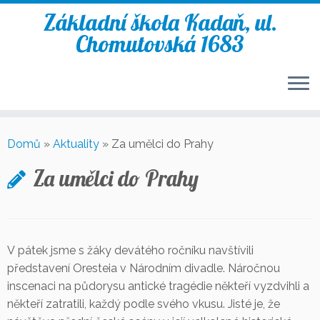
Základní škola Kadaň, ul.
Chomutovská 1683
Skip
to
Domů
»
Aktuality
»
Za umělci do Prahy
content
Za umělci do Prahy
V pátek jsme s žáky devátého ročníku navštívili
představení Oresteia v Národním divadle. Náročnou
inscenaci na půdorysu antické tragédie někteří vyzdvihli a
někteří zatratili, každý podle svého vkusu. Jisté je, že