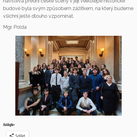
návštěva přední české scény v její velkolepé historické
budově byla svým způsobem zážitkem, na který budeme
všichni ještě dlouho vzpomínat.
Mgr. Polda
Sdílejte:
Sdílet