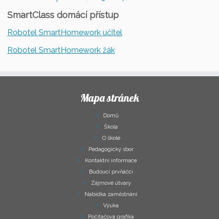
SmartClass domácí přístup
Robotel SmartHomework učitel
Robotel SmartHomework žák
Mapa stránek
Domů
Škola
O škole
Pedagogický sbor
Kontaktní informace
Budoucí prvňáčci
Zájmové útvary
Nabídka zaměstnání
Výuka
Počítačová grafika