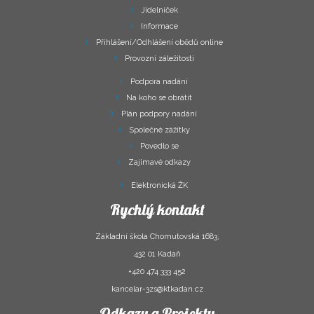
Jídelníček
Informace
Přihlášení/Odhlášení obědů online
Provozní záležitosti
Podpora nadání
Na koho se obrátit
Plán podpory nadání
Společné zážitky
Povedlo se
Zajímavé odkazy
Elektronická ŽK
Rychlý kontakt
Základní škola Chomutovská 1683,
432 01 Kadaň
+420 474 333 452
kancelar-3zs@ktkadan.cz
Odkazy a Projekty