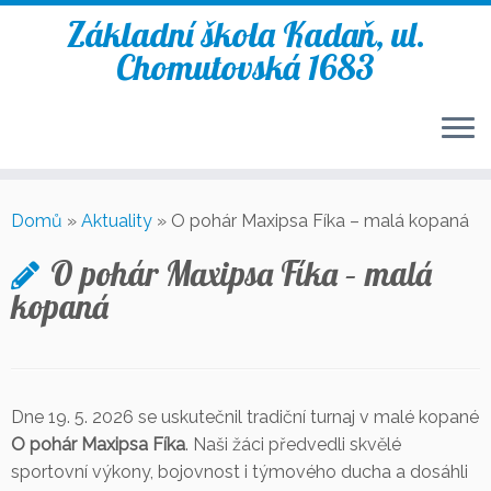
Základní škola Kadaň, ul.
Chomutovská 1683
Skip
to
Domů
»
Aktuality
»
O pohár Maxipsa Fíka – malá kopaná
content
O pohár Maxipsa Fíka – malá
kopaná
Dne 19. 5. 2026 se uskutečnil tradiční turnaj v malé kopané
O pohár Maxipsa Fíka
. Naši žáci předvedli skvělé
sportovní výkony, bojovnost i týmového ducha a dosáhli