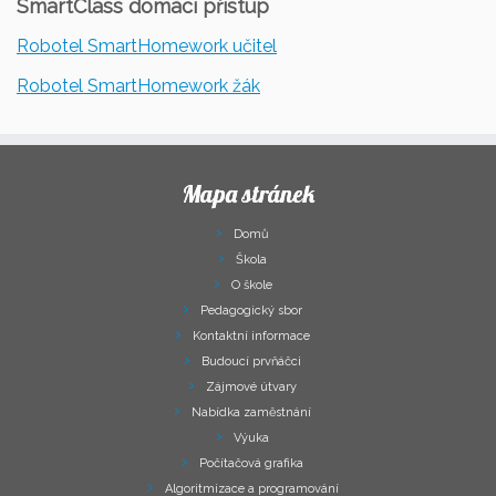
SmartClass domácí přístup
Robotel SmartHomework učitel
Robotel SmartHomework žák
Mapa stránek
Domů
Škola
O škole
Pedagogický sbor
Kontaktní informace
Budoucí prvňáčci
Zájmové útvary
Nabídka zaměstnání
Výuka
Počítačová grafika
Algoritmizace a programování