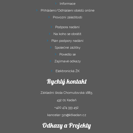
Informace
Přihlášení/Odhlášení obědů online
Provozní záležitosti
Podpora nadání
Na koho se obrátit
Plán podpory nadání
Společné zážitky
Povedlo se
Zajímavé odkazy
Elektronická ŽK
Rychlý kontakt
Základní škola Chomutovská 1683,
432 01 Kadaň
+420 474 333 452
kancelar-3zs@ktkadan.cz
Odkazy a Projekty