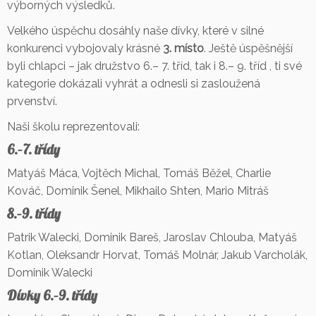
výborných výsledků.
Velkého úspěchu dosáhly naše dívky, které v silné
konkurenci vybojovaly krásné
3. místo
. Ještě úspěšnější
byli chlapci – jak družstvo 6.– 7. tříd, tak i 8.– 9. tříd , ti své
kategorie dokázali vyhrát a odnesli si zasloužená
prvenství.
Naši školu reprezentovali:
6.–7. třídy
Matyáš Máca, Vojtěch Michal, Tomáš Běžel, Charlie
Kováč, Dominik Šenel, Mikhailo Shten, Mario Mitráš
8.–9. třídy
Patrik Walecki, Dominik Bareš, Jaroslav Chlouba, Matyáš
Kotlan, Oleksandr Horvat, Tomáš Molnár, Jakub Varcholák,
Dominik Walecki
Dívky 6.–9. třídy