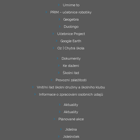
Umíme to
PRIM – učebnice robotiky
Geogebra
Duolingo
Učebnice Project
Google Earth
O2 | Chytrá škola
Dokumenty
Ke stažení
Školní řád
Provozní záležitosti
Vnitřní řád školní družiny a školního klubu
Informace o zpracování osobních údajů
Aktuality
Aktuality
Plánované akce
Jídelna
Jídelníček