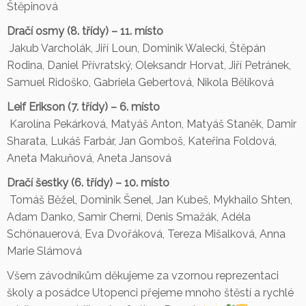
Štěpinová
Dračí osmy (8. třídy) – 11. místo
Jakub Varcholák, Jiří Loun, Dominik Walecki, Štěpán
Rodina, Daniel Přívratský, Oleksandr Horvat, Jiří Petránek,
Samuel Ridoško, Gabriela Gebertová, Nikola Bělíková
Leif Erikson (7. třídy) – 6. místo
Karolína Pekárková, Matyáš Anton, Matyáš Staněk, Damir
Sharata, Lukáš Farbár, Jan Gomboš, Kateřina Foldová,
Aneta Makuňová, Aneta Jansová
Dračí šestky (6. třídy) – 10. místo
Tomáš Běžel, Dominik Šenel, Jan Kubeš, Mykhailo Shten,
Adam Danko, Samir Cherni, Denis Smažák, Adéla
Schönauerová, Eva Dvořáková, Tereza Mišalková, Anna
Marie Slámová
Všem závodníkům děkujeme za vzornou reprezentaci
školy a posádce Utopenci přejeme mnoho štěstí a rychlé