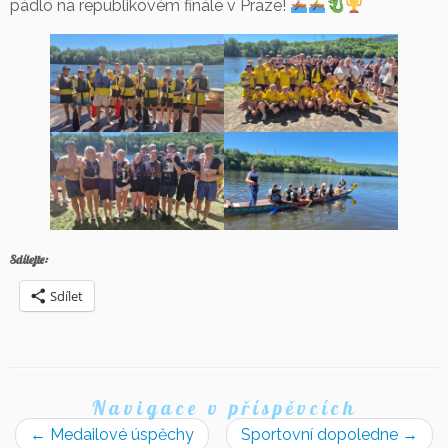
pádlo na republikovém finále v Praze!
Sdílejte:
Sdílet
Navigace v příspěvcích
←
Medailové úspěchy
Sportovní dopoledne
→