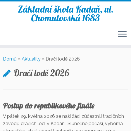
Základní škola Kadaň, ul.
Chomutovská 1683
Skip
to
Domů
»
Aktuality
»
Dračí lodě 2026
content
Dračí lodě 2026
Postup do republikového finále
V pátek 29. května 2026 se naši žáci zúčastnili tradičních
závodů dračích lodí v Kadani. Slunečné počasí, výborná
atmosféra, chuť závodit vytvořily nezapomenutelný