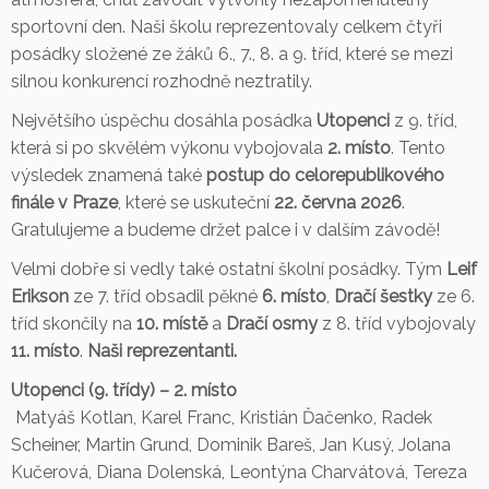
sportovní den. Naši školu reprezentovaly celkem čtyři
posádky složené ze žáků 6., 7., 8. a 9. tříd, které se mezi
silnou konkurencí rozhodně neztratily.
Největšího úspěchu dosáhla posádka
Utopenci
z 9. tříd,
která si po skvělém výkonu vybojovala
2. místo
. Tento
výsledek znamená také
postup do celorepublikového
finále v Praze
, které se uskuteční
22. června 2026
.
Gratulujeme a budeme držet palce i v dalším závodě!
Velmi dobře si vedly také ostatní školní posádky. Tým
Leif
Erikson
ze 7. tříd obsadil pěkné
6. místo
,
Dračí šestky
ze 6.
tříd skončily na
10. místě
a
Dračí osmy
z 8. tříd vybojovaly
11. místo
.
Naši reprezentanti.
Utopenci (9. třídy) – 2. místo
Matyáš Kotlan, Karel Franc, Kristián Ďačenko, Radek
Scheiner, Martin Grund, Dominik Bareš, Jan Kusý, Jolana
Kučerová, Diana Dolenská, Leontýna Charvátová, Tereza