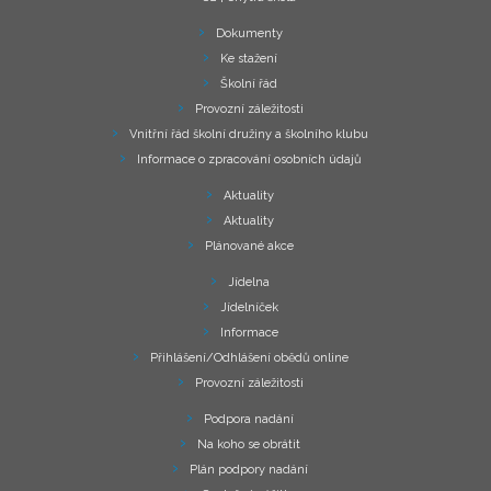
Dokumenty
Ke stažení
Školní řád
Provozní záležitosti
Vnitřní řád školní družiny a školního klubu
Informace o zpracování osobních údajů
Aktuality
Aktuality
Plánované akce
Jídelna
Jídelníček
Informace
Přihlášení/Odhlášení obědů online
Provozní záležitosti
Podpora nadání
Na koho se obrátit
Plán podpory nadání