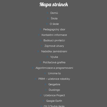
Mapa stránek
Domů
Škola
O škole
Pedagogický sbor
Kontaktní informace
Budoucí prvňáčci
Zájmové útvary
Nabídka zaměstnání
Výuka
Počítačová grafika
Algoritmizace a programování
Umíme to
PRIM – učebnice robotiky
Geogebra
Duolingo
Učebnice Project
Google Earth
O2 | Chytrá škola