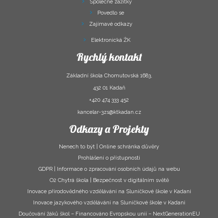
Společné zážitky
Povedlo se
Zajímavé odkazy
Elektronická ŽK
Rychlý kontakt
Základní škola Chomutovská 1683,
432 01 Kadaň
+420 474 333 452
kancelar-3zs@ktkadan.cz
Odkazy a Projekty
Nenech to být | Online schránka důvěry
Prohlášení o přístupnosti
GDPR | Informace o zpracování osobních údajů na webu
O2 Chytrá škola | Bezpečnost v digitálním světě
Inovace přírodovědného vzdělávání na Sluníčkové škole v Kadani
Inovace jazykového vzdělávání na Sluníčkové škole v Kadani
Doučování žáků škol – Financováno Evropskou unií – NextGenerationEU