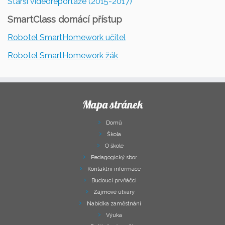
Starší videoreportáže (2015-2017)
SmartClass domácí přístup
Robotel SmartHomework učitel
Robotel SmartHomework žák
Mapa stránek
Domů
Škola
O škole
Pedagogický sbor
Kontaktní informace
Budoucí prvňáčci
Zájmové útvary
Nabídka zaměstnání
Výuka