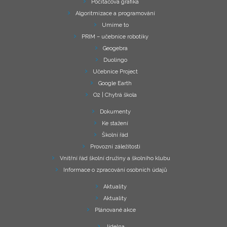
Počítačová grafika
Algoritmizace a programování
Umíme to
PRIM – učebnice robotiky
Geogebra
Duolingo
Učebnice Project
Google Earth
O2 | Chytrá škola
Dokumenty
Ke stažení
Školní řád
Provozní záležitosti
Vnitřní řád školní družiny a školního klubu
Informace o zpracování osobních údajů
Aktuality
Aktuality
Plánované akce
Jídelna