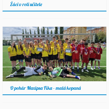
Žáci v roli učitele
O pohár Maxipsa Fíka – malá kopaná