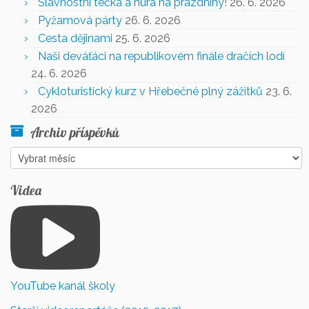
Slavnostní tečka a hurá na prázdniny!
26. 6. 2026
Pyžamová párty
26. 6. 2026
Cesta dějinami
25. 6. 2026
Naši deváťáci na republikovém finále dračích lodí
24. 6. 2026
Cykloturistický kurz v Hřebečné plný zážitků
23. 6.
2026
Archiv příspěvků
Archiv
příspěvků
Videa
YouTube kanál školy