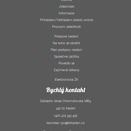
Jídelníček
Informace
Přihlášení/Odhlášení obědů online
Provozní záležitosti
Podpora nadání
Na koho se obrátit
Plán podpory nadání
Společné zážitky
Povedlo se
Zajímavé odkazy
Elektronická ŽK
Rychlý kontakt
Základní škola Chomutovská 1683,
432 01 Kadaň
+420 474 333 452
kancelar-3zs@ktkadan.cz