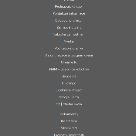
Pedagogický sbor
Kontaktní informace
Budoucí prvňáčci
Zájmové útvary
Nabídka zaměstnání
Výuka
Počítačová grafika
Algoritmizace a programování
Umíme to
PRIM – učebnice robotiky
Geogebra
Duolingo
Učebnice Project
Google Earth
O2 | Chytrá škola
Dokumenty
Ke stažení
Školní řád
Provozní záležitosti