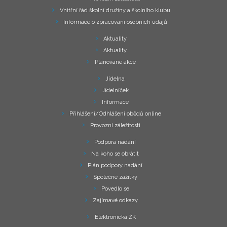
Vnitřní řád školní družiny a školního klubu
Informace o zpracování osobních údajů
Aktuality
Aktuality
Plánované akce
Jídelna
Jídelníček
Informace
Přihlášení/Odhlášení obědů online
Provozní záležitosti
Podpora nadání
Na koho se obrátit
Plán podpory nadání
Společné zážitky
Povedlo se
Zajímavé odkazy
Elektronická ŽK