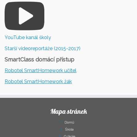
YouTube kanál školy
Starší videoreportáže (2015-2017)
SmartClass domácí přístup
Robotel SmartHomework učitel
Robotel SmartHomework žák
Mapa stránek
Domů
Škola
O škole