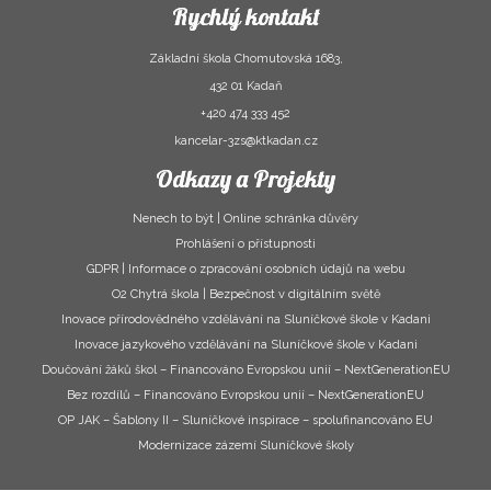
Rychlý kontakt
Základní škola Chomutovská 1683,
432 01 Kadaň
+420 474 333 452
kancelar-3zs@ktkadan.cz
Odkazy a Projekty
Nenech to být | Online schránka důvěry
Prohlášení o přístupnosti
GDPR | Informace o zpracování osobních údajů na webu
O2 Chytrá škola | Bezpečnost v digitálním světě
Inovace přírodovědného vzdělávání na Sluníčkové škole v Kadani
Inovace jazykového vzdělávání na Sluníčkové škole v Kadani
Doučování žáků škol – Financováno Evropskou unií – NextGenerationEU
Bez rozdílů – Financováno Evropskou unií – NextGenerationEU
OP JAK – Šablony II – Sluníčkové inspirace – spolufinancováno EU
Modernizace zázemí Sluníčkové školy